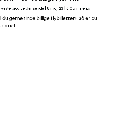
y
vesterbrotilverdensende
|
8
maj, 23
|
0 Comments
il du gerne finde billige flybilletter? Så er du
ommet