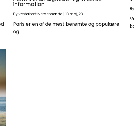
information
B
By
vesterbrotilverdensende
|
13
maj, 23
V
ed
Paris er en af ​​de mest berømte og populære
k
og