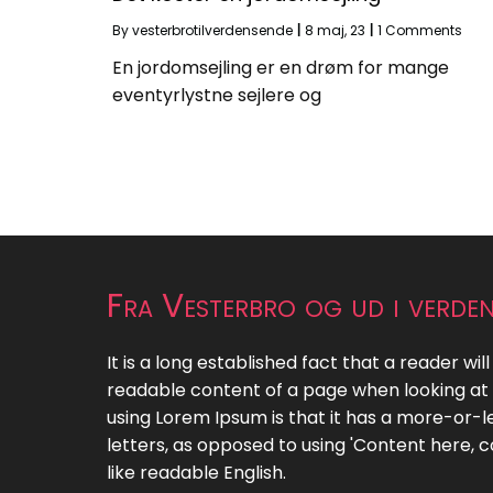
By
vesterbrotilverdensende
|
8
maj, 23
|
1 Comments
En jordomsejling er en drøm for mange
eventyrlystne sejlere og
Fra Vesterbro og ud i verde
It is a long established fact that a reader wil
readable content of a page when looking at i
using Lorem Ipsum is that it has a more-or-le
letters, as opposed to using 'Content here, c
like readable English.