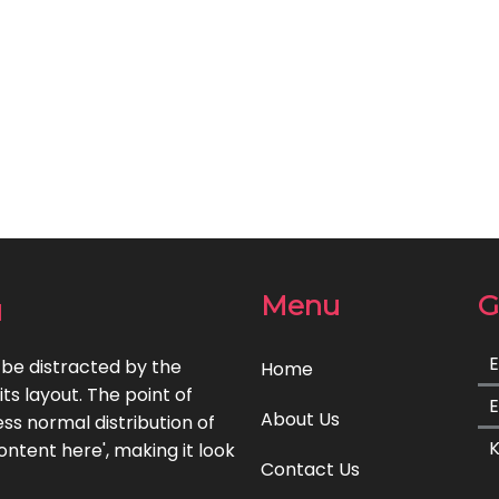
n
Menu
G
E
l be distracted by the
Home
ts layout. The point of
E
About Us
ss normal distribution of
K
ontent here', making it look
Contact Us